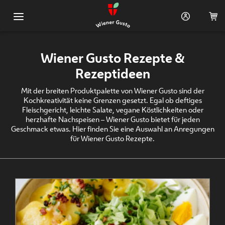
Hauptnavigation
Shop
Wiener Gusto Rezepte &
Warenkorb (0)
Rezeptideen
Mit der breiten Produktpalette von Wiener Gusto sind der
Rezeptideen
Kochkreativität keine Grenzen gesetzt. Egal ob deftiges
Fleischgericht, leichte Salate, vegane Köstlichkeiten oder
Suppen und Salate
herzhafte Nachspeisen – Wiener Gusto bietet für jeden
Geschmack etwas. Hier finden Sie eine Auswahl an Anregungen
für Wiener Gusto Rezepte.
Brot, Gebäck und Kekse
Vegetarische und
vegane Speisen
Wild