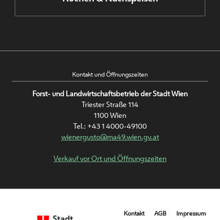
Kontakt und Öffnungszeiten
Forst- und Landwirtschaftsbetrieb der Stadt Wien
Triester Straße 114
1100 Wien
Tel.:
+43 1 4000-49100
wienergusto@ma49.wien.gv.at
Verkauf vor Ort und Öffnungszeiten
Metanavigation
Kontakt
AGB
Impressum