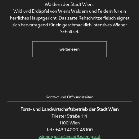
Wäldern der Stadt Wien.
Wild und Erdäpfel von Wiens Wäldern und Feldern für ein
herrliches Hauptgericht. Das zarte Rehschnitzelfleisch eignet
sich hervorragend für ein geschmacklich intensives Wiener
Schnitzel.
Paniertes
weiterlesen
Rehschnitzel
mit
Erdäpfelsalat
Kontakt und Öffnungszeiten
Forst- und Landwirtschaftsbetrieb der Stadt Wien
Triester Straße 114
1100 Wien
Tel.:
+43 1 4000-49100
wienergusto@ma49.wien.gv.at