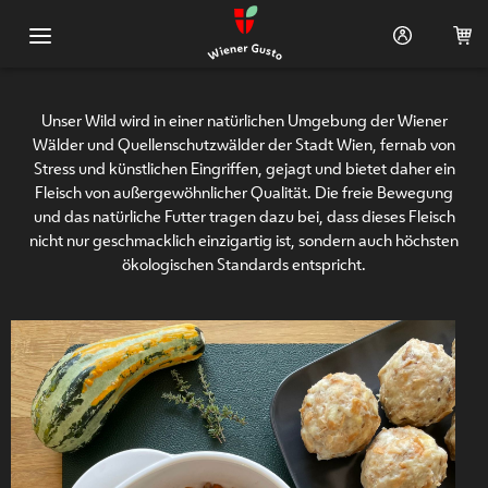
Hauptnavigation
Shop
Unser Wild wird in einer natürlichen Umgebung der Wiener
Wälder und Quellenschutzwälder der Stadt Wien, fernab von
Warenkorb (0)
Stress und künstlichen Eingriffen, gejagt und bietet daher ein
Fleisch von außergewöhnlicher Qualität. Die freie Bewegung
Rezeptideen
und das natürliche Futter tragen dazu bei, dass dieses Fleisch
nicht nur geschmacklich einzigartig ist, sondern auch höchsten
Suppen und Salate
ökologischen Standards entspricht.
Brot, Gebäck und Kekse
Vegetarische und
vegane Speisen
Wild