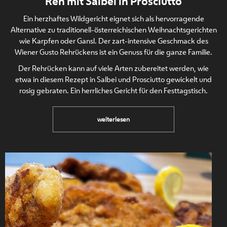
Reh mit Salbei in Prosciutto
Ein herzhaftes Wildgericht eignet sich als hervorragende
Alternative zu traditionell-österreichischen Weihnachtsgerichten
wie Karpfen oder Gansl. Der zart-intensive Geschmack des
Wiener Gusto Rehrückens ist ein Genuss für die ganze Familie.
Der Rehrücken kann auf viele Arten zubereitet werden, wie
etwa in diesem Rezept in Salbei und Prosciutto gewickelt und
rosig gebraten. Ein herrliches Gericht für den Festtagstisch.
Reh
weiterlesen
mit
Salbei
in
Prosciutto