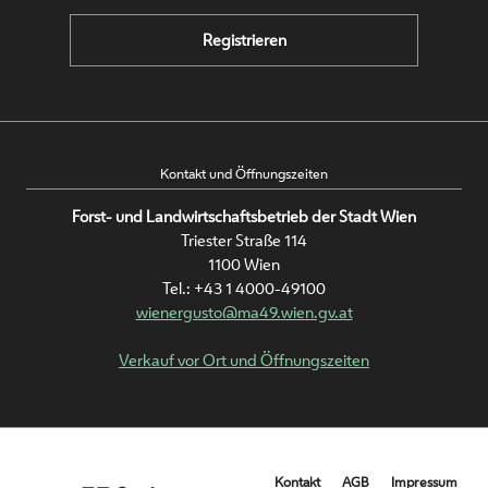
Registrieren
Kontakt und Öffnungszeiten
Forst- und Landwirtschaftsbetrieb der Stadt Wien
Triester Straße 114
1100 Wien
Tel.:
+43 1 4000-49100
wienergusto@ma49.wien.gv.at
Verkauf vor Ort und Öffnungszeiten
Metanavigation
Kontakt
AGB
Impressum