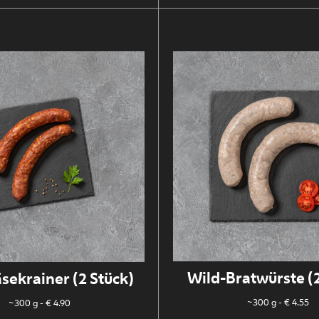
Wild-Bratwürste (2
sekrainer (2 Stück)
~300 g
- € 4.55
~300 g
- € 4.90