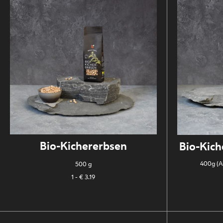
Bio-Kichererbsen
Bio-Kich
400g (A
500 g
1
- € 3.19