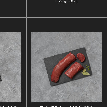
~ 550 g
- € 8.25