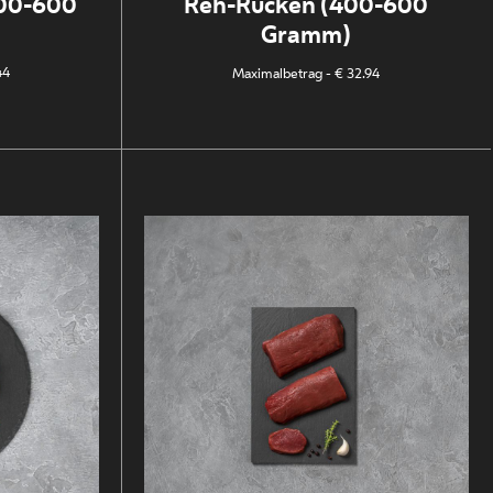
400-600
Reh-Rücken (400-600
Gramm)
44
Maximalbetrag
- € 32.94