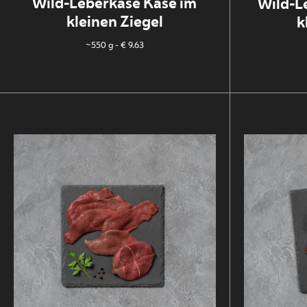
Wild-Leberkäse Käse im
Wild-L
kleinen Ziegel
k
~550 g
- € 9.63