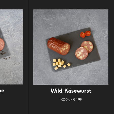
he
Wild-Käsewurst
~250 g
- € 4.99