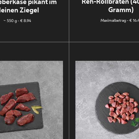
Reh-Rollbraten (
eberkäse pikant im
Gramm)
leinen Ziegel
Maximalbetrag
- € 16.
~ 550 g
- € 8.94