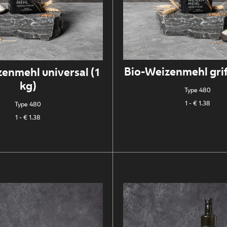
Bio-Weizenmehl griff
enmehl universal (1
kg)
Type 480
1
- € 1.38
Type 480
1
- € 1.38