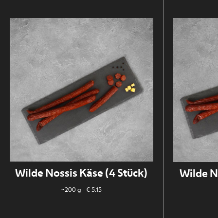
Wilde Nossis Käse (4 Stück)
Wilde No
~200 g
- € 5.15