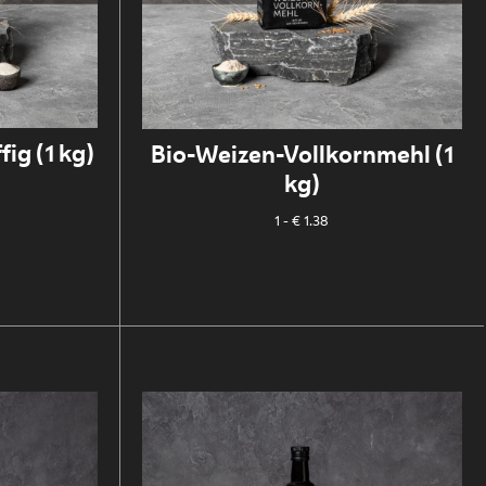
ig (1 kg)
Bio-Weizen-Vollkornmehl (1
kg)
1
- € 1.38