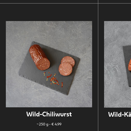
Wild-Chiliwurst
Wild-Kä
~250 g
- € 4.99