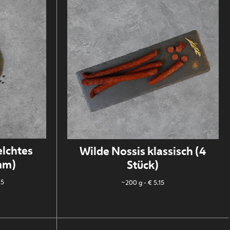
lchtes
Wilde Nossis klassisch (4
mm)
Stück)
15
~200 g
- € 5.15