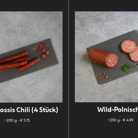
Wild-Polnisc
ssis Chili (4 Stück)
~250 g
- € 4.99
~200 g
- € 5.15