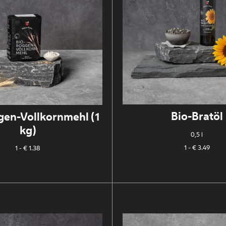
Bio-Bratöl
gen-Vollkornmehl (1
kg)
0,5 l
1
- € 3.49
1
- € 1.38