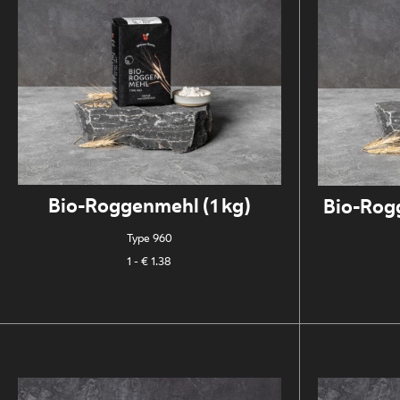
Bio-Roggenmehl (1 kg)
Bio-Rog
Type 960
1
- € 1.38