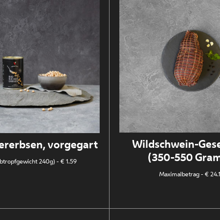
Wildschwein-Gese
ererbsen, vorgegart
(350-550 Gra
btropfgewicht 240g)
- € 1.59
Maximalbetrag
- € 24.