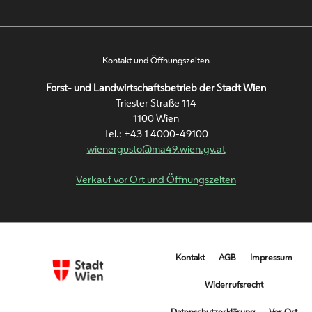
Kontakt und Öffnungszeiten
Forst- und Landwirtschaftsbetrieb der Stadt Wien
Triester Straße 114
1100 Wien
Tel.:
+43 1 4000-49100
wienergusto@ma49.wien.gv.at
Verkauf vor Ort und Öffnungszeiten
Metanavigation
Kontakt
AGB
Impressum
unten
Widerrufsrecht
Datenschutzerklärung
Vor Ort