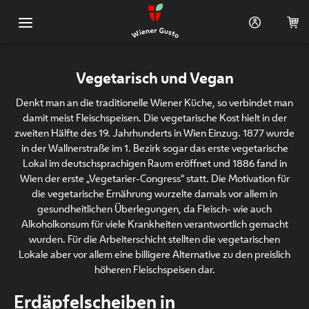
Hauptnavigation
Shop
Vegetarisch und Vegan
Warenkorb (0)
Denkt man an die traditionelle Wiener Küche, so verbindet man
damit meist Fleischspeisen. Die vegetarische Kost hielt in der
Rezeptideen
zweiten Hälfte des 19. Jahrhunderts in Wien Einzug. 1877 wurde
in der Wallnerstraße im 1. Bezirk sogar das erste vegetarische
Lokal im deutschsprachigen Raum eröffnet und 1886 fand in
Suppen und Salate
Wien der erste „Vegetarier-Congress“ statt. Die Motivation für
die vegetarische Ernährung wurzelte damals vor allem in
Brot, Gebäck und Kekse
gesundheitlichen Überlegungen, da Fleisch- wie auch
Alkoholkonsum für viele Krankheiten verantwortlich gemacht
Vegetarische und
wurden. Für die Arbeiterschicht stellten die vegetarischen
vegane Speisen
Lokale aber vor allem eine billigere Alternative zu den preislich
höheren Fleischspeisen dar.
Wild
Erdäpfelscheiben in