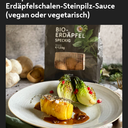
Bio-Schwein
Erdäpfelschalen-Steinpilz-Sauce
(vegan oder vegetarisch)
Kuchen und
Nachspeisen