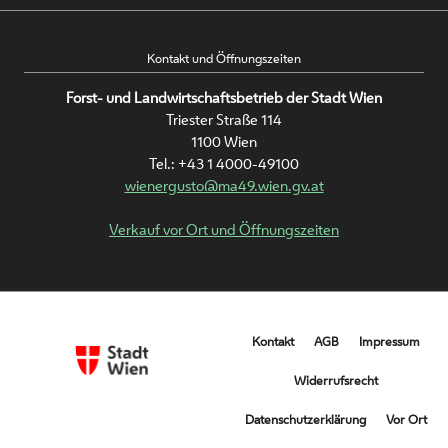
Kontakt und Öffnungszeiten
Forst- und Landwirtschaftsbetrieb der Stadt Wien
Triester Straße 114
1100 Wien
Tel.:
+43 1 4000-49100
wienergusto@ma49.wien.gv.at
Verkauf vor Ort und Öffnungszeiten
Metanavigation
Kontakt
AGB
Impressum
unten
Widerrufsrecht
Datenschutzerklärung
Vor Ort